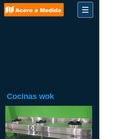
Cocina acero
inoxidable
En Acero A Medida fabricamos
todo tipo de cocinas en acero
inoxidable, ya sean cocinas con
wok, cocinas con anafes o bien
una mezcla de ambas.
Cocinas wok