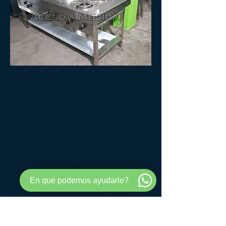
Todas las cocinas de Acero A
Medida están fabricadas en acero
de la mejor calidad, normalmente
acero inoxidable AISI 430 de
1.2mm de espesor, pero también
trabajamos otras calidades como
acero inoxidable AISI 304 y otros
espesores en caso que el cliente
necesite. Para ver más fotos y
diseños puede entrar en cada una
de las categorías disponibles aquí
En que podemos ayudarle?
arriba.
Las cocinas que se pueden ver en
las fotos son los estándares pero
nosotros al ser fábrica directa de
todos nuestros productos en acero