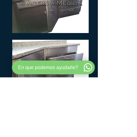
En que podemos ayudarle?
©
2015-2024
por Acero A Medida
José Ignacio Rucci 3649 (Capital
Federal, Entre Balbastro y Saraza)
Telefono:
11-3259-6643