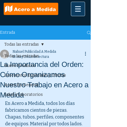
Entrada
Todas las entradas
Nahuel Publicidad A Medida
Todas las entradas
18 may
2 min de lectura
La Importancia del Orden:
Nuevo Producto
Cómo Organizamos
Descuentos Especiales y Ofertas
Nuestro Trabajo en Acero a
Acero En General
Medida
Salud y Laboratorios
En Acero a Medida, todos los días 
fabricamos cientos de piezas. 
Chapas, tubos, perfiles, componentes 
de equipos. Material por todos lados.