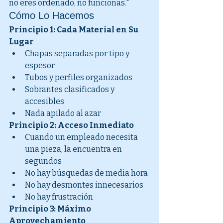
no eres ordenado, no funcionas."
Cómo Lo Hacemos
Principio 1: Cada Material en Su 
Lugar
Chapas separadas por tipo y 
espesor
Tubos y perfiles organizados
Sobrantes clasificados y 
accesibles
Nada apilado al azar
Principio 2: Acceso Inmediato
Cuando un empleado necesita 
una pieza, la encuentra en 
segundos
No hay búsquedas de media hora
No hay desmontes innecesarios
No hay frustración
Principio 3: Máximo 
Aprovechamiento