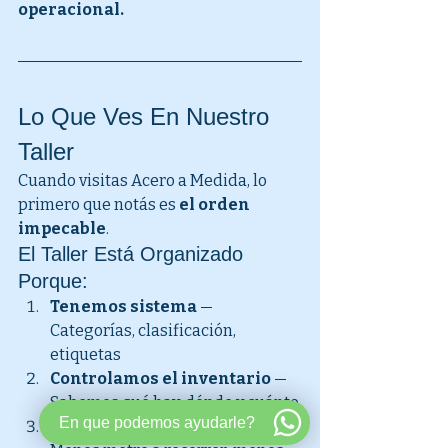
operacional.
Lo Que Ves En Nuestro 
Taller
Cuando visitas Acero a Medida, lo 
primero que notás es 
el orden 
impecable
.
El Taller Está Organizado 
Porque:
Tenemos sistema
 — 
Categorías, clasificación, 
etiquetas
Controlamos el inventario
 — 
Sabemos qué hay, dónde y cuánto
En que podemos ayudarle?
Optimizamos movimientos
 — 