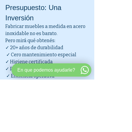
Presupuesto: Una 
Inversión
Fabricar muebles a medida en acero 
inoxidable no es barato.
Pero mirá qué obtenés:
✓ 20+ años de durabilidad
 ✓ Cero mantenimiento especial 
✓ Higiene certificada 
✓ Profesionalismo visible
En que podemos ayudarle?
 ✓ Eficiencia operativa 
✓ Valor agregado para cliente final
¿Cuánto tiempo tarda fabricar los 
muebles?
Entre 2-4 semanas según 
complejidad y cantidad. Incluye 
diseño, fabricación, acabado.