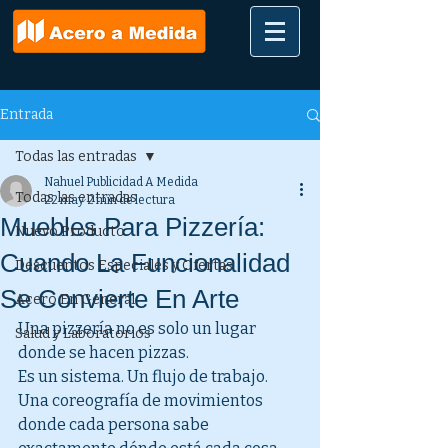
Entrada
Todas las entradas
Nahuel Publicidad A Medida
Todas las entradas
22 may
2 min de lectura
Muebles Para Pizzería:
Nuevo Producto
Cuando La Funcionalidad
Descuentos Especiales y Ofertas
Se Convierte En Arte
Acero En General
Una pizzería no es solo un lugar 
Salud y Laboratorios
donde se hacen pizzas.
Es un sistema. Un flujo de trabajo. 
Una coreografía de movimientos 
donde cada persona sabe 