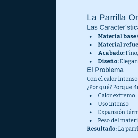
La Parrilla O
Las Característi
Material base (
Material refuer
Acabado:
 Fino
Diseño:
 Elegan
El Problema
Con el calor intenso
¿Por qué? Porque 4m
Calor extremo
Uso intenso
Expansión térm
Peso del mater
Resultado:
 La parr