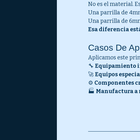
No es el material. Es
Una parrilla de 4mm
Una parrilla de 6mm
Esa diferencia est
Casos De Apl
Aplicamos este prin
🔧 
Equipamiento i
🚀 
Equipos especia
⚙️ 
Componentes cr
🏭 
Manufactura a