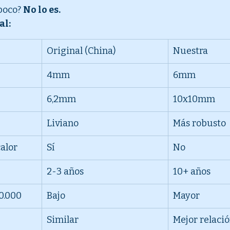
poco? 
No lo es.
al:
Original (China)
Nuestra
4mm
6mm
6,2mm
10x10mm
Liviano
Más robusto
alor
Sí
No
2-3 años
10+ años
0.000
Bajo
Mayor
Similar
Mejor relaci