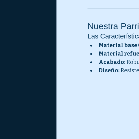
Nuestra Parri
Las Característi
Material base (
Material refuer
Acabado:
 Robu
Diseño:
 Resist