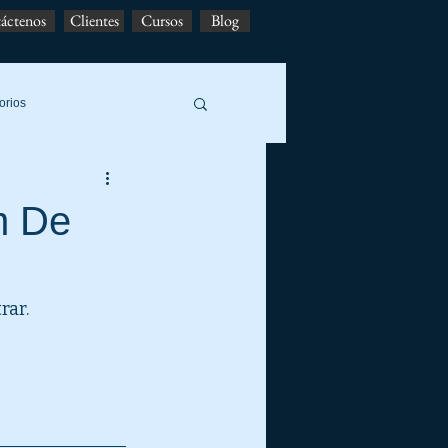
áctenos
Clientes
Cursos
Blog
orios
m De
rar.