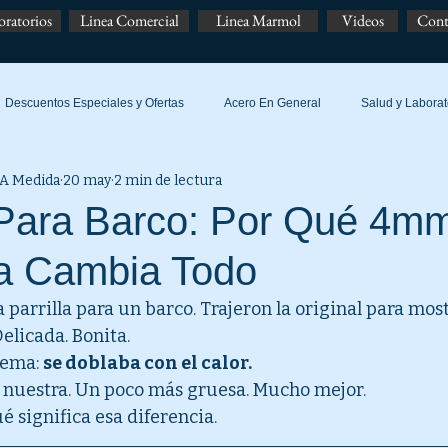
oratorios
Linea Comercial
Linea Marmol
Videos
Cont
Descuentos Especiales y Ofertas
Acero En General
Salud y Laborat
 A Medida
20 may
2 min de lectura
s Para Barco: Por Qué 4m
ia Cambia Todo
parrilla para un barco. Trajeron la original para most
Delicada. Bonita.
ema: 
se doblaba con el calor.
 nuestra. Un poco más gruesa. Mucho mejor.
 significa esa diferencia.