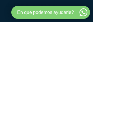
de
Desinfección en
Ozono
con nuestro servicio de
En que podemos ayudarle?
Desinfección móvil. También
vendemos y alquilamos los
ozonizadores.
En las fotos y videos de Arriba,
se puede ver como realizamos
el servicio de desinfección en
ozono en el centro asistencial
del Palomar y en la fábrica de
Acero Inoxidable
©
2015-2024
por Acero A Medida
José Ignacio Rucci 3649 (Capital
Federal, Entre Balbastro y Saraza)
Telefono:
11-3259-6643
Email:
info@aceroamedida.com
Compartir