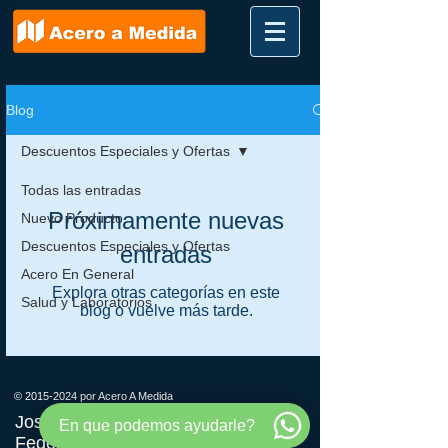
Blog
Descuentos Especiales y Ofertas
Todas las entradas
Próximamente nuevas
Nuevo Producto
Descuentos Especiales y Ofertas
entradas
Acero En General
Explora otras categorías en este
Salud y Laboratorios
blog o vuelve más tarde.
©
2015-2024
por Acero A Medida
José Ignacio Rucci 3649 (Capital
En que podemos ayudarle?
Federal, Entre Balbastro y Saraza)