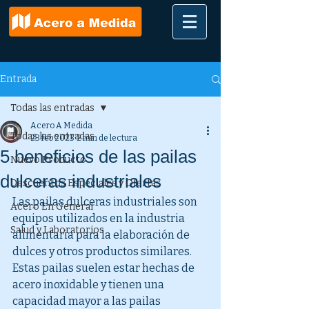
Entrada
Todas las entradas
Acero A Medida
Todas las entradas
23 feb 2023
2 min de lectura
5 beneficios de las pailas
Nuevo Producto
dulceras industriales
Descuentos Especiales y Ofertas
Las pailas dulceras industriales son 
Acero En General
equipos utilizados en la industria 
Salud y Laboratorios
alimentaria para la elaboración de 
dulces y otros productos similares. 
Estas pailas suelen estar hechas de 
acero inoxidable y tienen una 
capacidad mayor a las pailas 