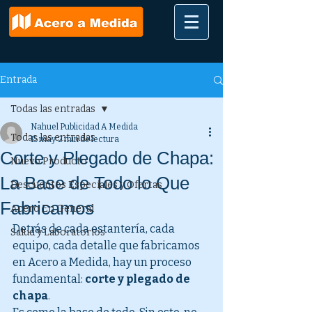
Entrada
Todas las entradas
Nahuel Publicidad A Medida
Todas las entradas
15 may
2 min de lectura
Corte y Plegado de Chapa:
Nuevo Producto
La Base de Todo lo Que
Descuentos Especiales y Ofertas
Fabricamos
Acero En General
Detrás de cada estantería, cada 
Salud y Laboratorios
equipo, cada detalle que fabricamos 
en Acero a Medida, hay un proceso 
fundamental: 
corte y plegado de 
chapa
.