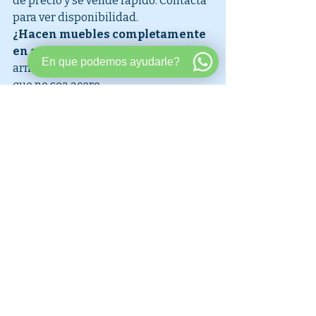
de precio y se vende rápido. Contacta 
para ver disponibilidad.
¿Hacen muebles completamente 
en acero?
Claro. Mesas, estanterías, 
En que podemos ayudarle?
armarios, todo. Sin madera, sin nada 
que no sea acero.
¿Puedo encharpar mis paredes 
con chapa inoxidable?
Sí, es muy 
común en cocinas, laboratorios y 
hospitales. Asesoramos sobre 
instalación.
¿La chapa lisa cuesta mucho?
Más 
que otros materiales, pero dura 
décadas. Es inversión, no gasto.