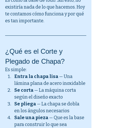
Es como la base de todo. Sin esto, no 
existiría nada de lo que hacemos. Hoy 
te contamos cómo funciona y por qué 
es tan importante.
¿Qué es el Corte y 
Plegado de Chapa?
Es simple:
Entra la chapa lisa
 — Una 
lámina plana de acero inoxidable
Se corta
 — La máquina corta 
según el diseño exacto
Se pliega
 — La chapa se dobla 
en los ángulos necesarios
Sale una pieza
 — Que es la base 
para construir lo que sea