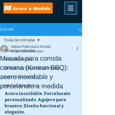
Entrada
Todas las entradas
Nahuel Publicidad A Medida
Todas las entradas
29 jun
2 min de lectura
Mesada para comida
Nuevo Producto
coreana (Korean BBQ):
Descuentos Especiales y Ofertas
acero inoxidable y
Acero En General
porcelanato a medida
Salud y Laboratorios
Acero inoxidable. Porcelanato 
personalizado. Agujero para 
brasero. Diseño funcional y 
elegante.