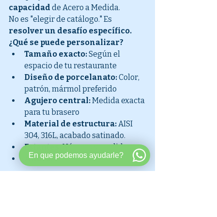
capacidad
 de Acero a Medida.
No es "elegir de catálogo." Es 
resolver un desafío específico.
¿Qué se puede personalizar?
Tamaño exacto:
 Según el 
espacio de tu restaurante
Diseño de porcelanato:
 Color, 
patrón, mármol preferido
Agujero central:
 Medida exacta 
para tu brasero
Material de estructura:
 AISI 
304, 316L, acabado satinado.
Estantes:
 Número y medidas
En que podemos ayudarle?
Altura:
 Si la necesitás diferente
Aplicaciones
Restaurantes coreanos