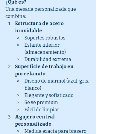
¿Qué es?
Una mesada personalizada que 
combina:
Estructura de acero 
inoxidable
Soportes robustos
Estante inferior 
(almacenamiento)
Durabilidad extrema
Superficie de trabajo en 
porcelanato
Diseño de mármol (azul, gris, 
blanco)
Elegante y sofisticado
Se ve premium
Fácil de limpiar
Agujero central 
personalizado
Medida exacta para brasero