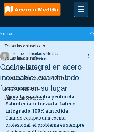
Entrada
Todas las entradas
Nahuel Publicidad A Medida
Todas las entradas
11 jun
4 min de lectura
Cocina integral en acero
Nuevo Producto
inoxidable: cuando todo
Descuentos Especiales y Ofertas
funciona en su lugar
Acero En General
Mesada con bacha profunda. 
Salud y Laboratorios
Estantería reforzada. Latero 
integrado. 100% a medida.
Cuando equipás una cocina 
profesional, el problema es siempre 