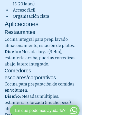
15, 20 latas)
Acceso fácil
Organización clara
Aplicaciones
Restaurantes
Cocina integral para prep, lavado, 
almacenamiento, estación de platos.
Diseño:
 Mesada larga (3-4m), 
estantería arriba, puertas corredizas 
abajo, latero integrado.
Comedores 
escolares/corporativos
Cocina para preparación de comidas 
en volumen.
Diseño:
 Mesadas múltiples, 
estantería reforzada (mucho peso), 
almacenamiento bajo extenso.
En que podemos ayudarle?