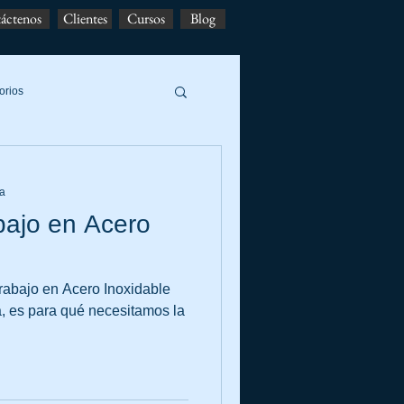
áctenos
Clientes
Cursos
Blog
orios
ra
bajo en Acero
rabajo en Acero Inoxidable
, es para qué necesitamos la