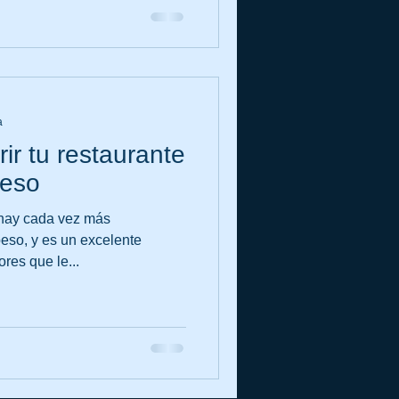
a
ir tu restaurante
peso
 hay cada vez más
eso, y es un excelente
res que le...